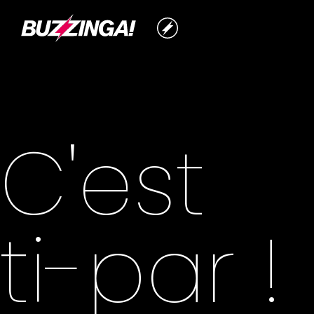
C'est
ti-par !